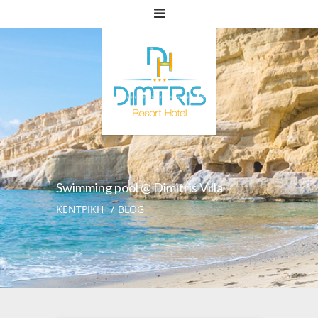
Swimming pool @ Dimitris Villa
ΚΕΝΤΡΙΚΗ
BLOG