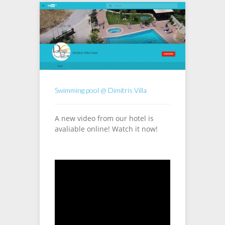
Swimming pool @ Dimitris Villa
A new video from our hotel is
avaliable online! Watch it now!